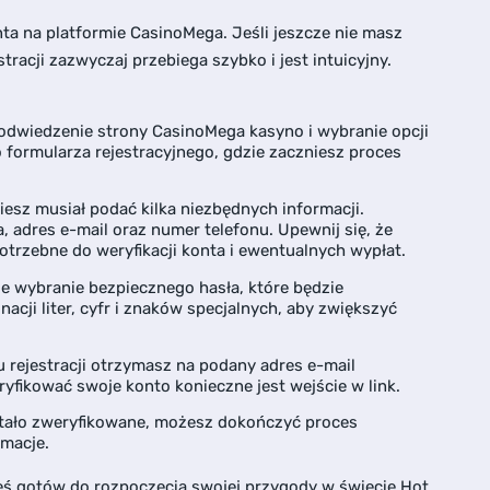
ta na platformie CasinoMega. Jeśli jeszcze nie masz
tracji zazwyczaj przebiega szybko i jest intuicyjny.
 odwiedzenie strony CasinoMega kasyno i wybranie opcji
do formularza rejestracyjnego, gdzie zaczniesz proces
ziesz musiał podać kilka niezbędnych informacji.
 adres e-mail oraz numer telefonu. Upewnij się, że
trzebne do weryfikacji konta i ewentualnych wypłat.
e wybranie bezpiecznego hasła, które będzie
acji liter, cyfr i znaków specjalnych, aby zwiększyć
u rejestracji otrzymasz na podany adres e-mail
fikować swoje konto konieczne jest wejście w link.
ostało zweryfikowane, możesz dokończyć proces
rmacje.
eś gotów do rozpoczęcia swojej przygody w świecie Hot