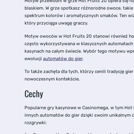
Motyw przewodni w grze Hot Fruits 20 opiera się 
blaskiem. W grze spotkasz różnorodne owoce, takie j
spektrum kolorów i aromatycznych smaków. Ten wiz
który przyciąga uwagę graczy.
Motyw owoców w Hot Fruits 20 stanowi również hoł
często wykorzystywana w klasycznych automatach do
kasynach na całym świecie. Wybór tego motywu wpr
ewolucji
automatów do gier
.
To także zachęta dla tych, którzy cenili tradycję g
nowoczesnym kontekście.
Cechy
Popularne gry kasynowe w Casinomega, w tym Hot Fru
innych automatów do gier dzięki swoim unikalnym c
rozgrywki: