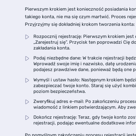
Pierwszym krokiem jest konieczność posiadania kon
takiego konta, nie ma się czym martwić. Proces rejes
Przyjrzyjmy się dokładniej krokom tworzenia konta:
Rozpocznij rejestrację: Pierwszym krokiem jest
„Zarejestruj się”. Przycisk ten poprowadzi Cię 
zakładania konta.
Podaj niezbędne dane: W trakcie rejestracji będ
Wprowadź swoje imię i nazwisko, datę urodzenia,
podajesz prawdziwe dane, ponieważ będą one po
Wymyśl i ustaw hasło: Następnym krokiem będzi
zabezpieczać twoje konto. Staraj się użyć kombin
poziom bezpieczeństwa.
Zweryfikuj adres e-mail: Po zakończeniu proces
wiadomość z linkiem potwierdzającym. Aby zwery
Dokończ rejestrację: Teraz, gdy twoje konto z
rejestracji, podając ewentualne dodatkowe info
Po pomyślnym zakończeniu procesu rejestracji jest