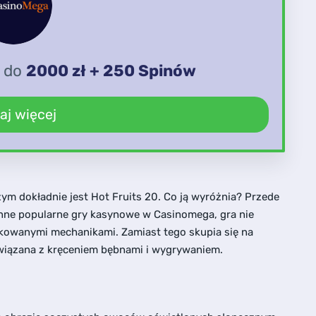
do
2000 zł + 250 Spinów
aj więcej
zym dokładnie jest Hot Fruits 20. Co ją wyróżnia? Przede
 inne popularne gry kasynowe w Casinomega, gra nie
kowanymi mechanikami. Zamiast tego skupia się na
związana z kręceniem bębnami i wygrywaniem.