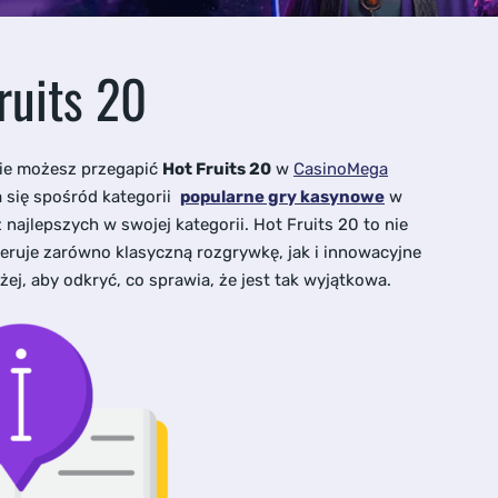
ruits 20
nie możesz przegapić
Hot Fruits 20
w
CasinoMega
a się spośród kategorii
popularne gry kasynowe
w
najlepszych w swojej kategorii. Hot Fruits 20 to nie
feruje zarówno klasyczną rozgrywkę, jak i innowacyjne
iżej, aby odkryć, co sprawia, że jest tak wyjątkowa.