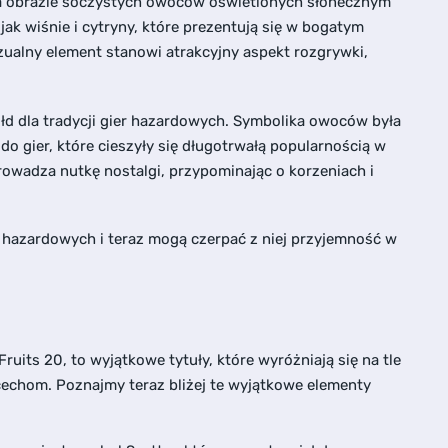
na obrazie soczystych owoców oświetlonych słonecznym
ak wiśnie i cytryny, które prezentują się w bogatym
ualny element stanowi atrakcyjny aspekt rozgrywki,
d dla tradycji gier hazardowych. Symbolika owoców była
 gier, które cieszyły się długotrwałą popularnością w
owadza nutkę nostalgi, przypominając o korzeniach i
ier hazardowych i teraz mogą czerpać z niej przyjemność w
its 20, to wyjątkowe tytuły, które wyróżniają się na tle
echom. Poznajmy teraz bliżej te wyjątkowe elementy