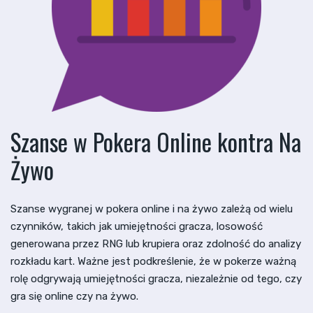
Szanse w Pokera Online kontra Na
Żywo
Szanse wygranej w pokera online i na żywo zależą od wielu
czynników, takich jak umiejętności gracza, losowość
generowana przez RNG lub krupiera oraz zdolność do analizy
rozkładu kart. Ważne jest podkreślenie, że w pokerze ważną
rolę odgrywają umiejętności gracza, niezależnie od tego, czy
gra się online czy na żywo.