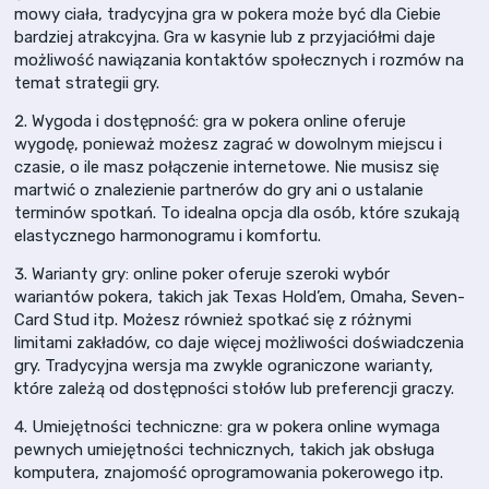
mowy ciała, tradycyjna gra w pokera może być dla Ciebie
bardziej atrakcyjna. Gra w kasynie lub z przyjaciółmi daje
możliwość nawiązania kontaktów społecznych i rozmów na
temat strategii gry.
Wygoda i dostępność: gra w pokera online oferuje
wygodę, ponieważ możesz zagrać w dowolnym miejscu i
czasie, o ile masz połączenie internetowe. Nie musisz się
martwić o znalezienie partnerów do gry ani o ustalanie
terminów spotkań. To idealna opcja dla osób, które szukają
elastycznego harmonogramu i komfortu.
Warianty gry: online poker oferuje szeroki wybór
wariantów pokera, takich jak Texas Hold’em, Omaha, Seven-
Card Stud itp. Możesz również spotkać się z różnymi
limitami zakładów, co daje więcej możliwości doświadczenia
gry. Tradycyjna wersja ma zwykle ograniczone warianty,
które zależą od dostępności stołów lub preferencji graczy.
Umiejętności techniczne: gra w pokera online wymaga
pewnych umiejętności technicznych, takich jak obsługa
komputera, znajomość oprogramowania pokerowego itp.