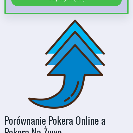
Porównanie Pokera Online a
Pokera Na Żywo