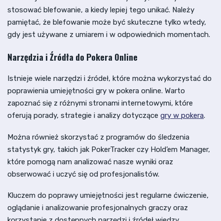
stosować blefowanie, a kiedy lepiej tego unikać. Należy
pamiętać, że blefowanie może być skuteczne tylko wtedy,
gdy jest używane z umiarem i w odpowiednich momentach.
Narzędzia i Źródła do Pokera Online
Istnieje wiele narzędzi i źródeł, które można wykorzystać do
poprawienia umiejętności gry w pokera online. Warto
zapoznać się z różnymi stronami internetowymi, które
oferują porady, strategie i analizy dotyczące
gry w pokera
.
Można również skorzystać z programów do śledzenia
statystyk gry, takich jak PokerTracker czy Hold’em Manager,
które pomogą nam analizować nasze wyniki oraz
obserwować i uczyć się od profesjonalistów.
Kluczem do poprawy umiejętności jest regularne ćwiczenie,
oglądanie i analizowanie profesjonalnych graczy oraz
korzystanie z dostępnych narzędzi i źródeł wiedzy.