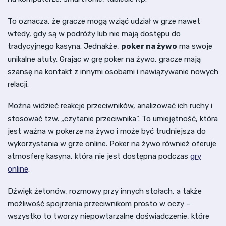
To oznacza, że gracze mogą wziąć udział w grze nawet
wtedy, gdy są w podróży lub nie mają dostępu do
tradycyjnego kasyna. Jednakże,
poker na żywo
ma swoje
unikalne atuty. Grając w grę poker na żywo, gracze mają
szansę na kontakt z innymi osobami i nawiązywanie nowych
relacji.
Można widzieć reakcje przeciwników, analizować ich ruchy i
stosować tzw. „czytanie przeciwnika”. To umiejętność, która
jest ważna w pokerze na żywo i może być trudniejsza do
wykorzystania w grze online. Poker na żywo również oferuje
atmosferę kasyna, która nie jest dostępna podczas
gry
online
.
Dźwięk żetonów, rozmowy przy innych stołach, a także
możliwość spojrzenia przeciwnikom prosto w oczy –
wszystko to tworzy niepowtarzalne doświadczenie, które