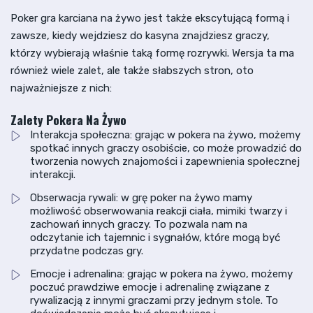
Poker gra karciana na żywo jest także ekscytującą formą i
zawsze, kiedy wejdziesz do kasyna znajdziesz graczy,
którzy wybierają właśnie taką formę rozrywki. Wersja ta ma
również wiele zalet, ale także słabszych stron, oto
najważniejsze z nich:
Zalety Pokera Na Żywo
Interakcja społeczna: grając w pokera na żywo, możemy
spotkać innych graczy osobiście, co może prowadzić do
tworzenia nowych znajomości i zapewnienia społecznej
interakcji.
Obserwacja rywali: w grę poker na żywo mamy
możliwość obserwowania reakcji ciała, mimiki twarzy i
zachowań innych graczy. To pozwala nam na
odczytanie ich tajemnic i sygnałów, które mogą być
przydatne podczas gry.
Emocje i adrenalina: grając w pokera na żywo, możemy
poczuć prawdziwe emocje i adrenalinę związane z
rywalizacją z innymi graczami przy jednym stole. To