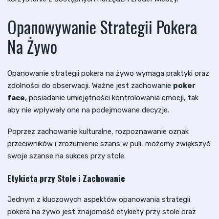
Opanowywanie Strategii Pokera
Na Żywo
Opanowanie strategii pokera na żywo wymaga praktyki oraz
zdolności do obserwacji. Ważne jest zachowanie
poker
face
, posiadanie umiejętności kontrolowania emocji, tak
aby nie wpływały one na podejmowane decyzje.
Poprzez zachowanie kulturalne, rozpoznawanie oznak
przeciwników i zrozumienie szans w puli, możemy zwiększyć
swoje szanse na sukces przy stole.
Etykieta przy Stole i Zachowanie
Jednym z kluczowych aspektów opanowania strategii
pokera na żywo jest znajomość etykiety przy stole oraz