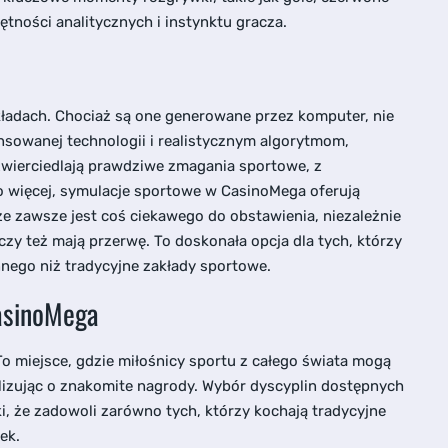
ętności analitycznych i instynktu gracza.
ładach. Chociaż są one generowane przez komputer, nie
nsowanej technologii i realistycznym algorytmom,
wierciedlają prawdziwe zmagania sportowe, z
o więcej, symulacje sportowe w CasinoMega oferują
e zawsze jest coś ciekawego do obstawienia, niezależnie
czy też mają przerwę. To doskonała opcja dla tych, którzy
nnego niż tradycyjne zakłady sportowe.
asinoMega
To miejsce, gdzie miłośnicy sportu z całego świata mogą
alizując o znakomite nagrody. Wybór dyscyplin dostępnych
i, że zadowoli zarówno tych, którzy kochają tradycyjne
ek.