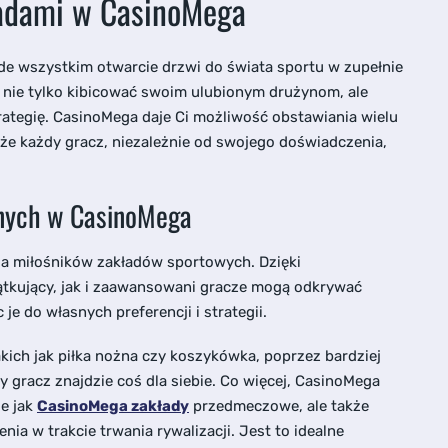
ładami w CasinoMega
de wszystkim otwarcie drzwi do świata sportu w zupełnie
nie tylko kibicować swoim ulubionym drużynom, ale
trategię. CasinoMega daje Ci możliwość obstawiania wielu
 że każdy gracz, niezależnie od swojego doświadczenia,
nych w CasinoMega
a miłośników zakładów sportowych. Dzięki
tkujący, jak i zaawansowani gracze mogą odkrywać
e do własnych preferencji i strategii.
kich jak piłka nożna czy koszykówka, poprzez bardziej
y gracz znajdzie coś dla siebie. Co więcej, CasinoMega
ie jak
CasinoMega zakłady
przedmeczowe, ale także
ia w trakcie trwania rywalizacji. Jest to idealne