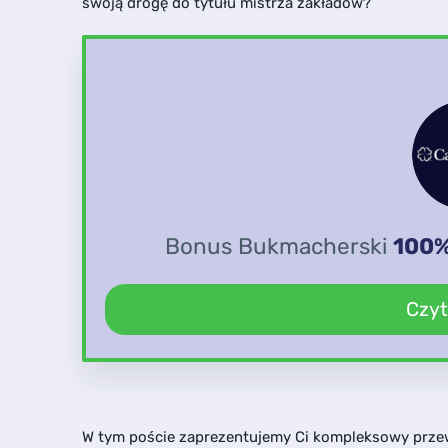
swoją drogę do tytułu mistrza zakładów?
Bonus Bukmacherski
100
Czyt
W tym poście zaprezentujemy Ci kompleksowy prze