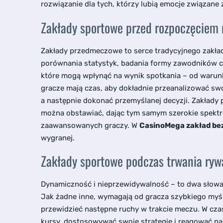
rozwiązanie dla tych, którzy lubią emocje związan
Zakłady sportowe przed rozpoczęciem r
Zakłady przedmeczowe to serce tradycyjnego zakład
porównania statystyk, badania formy zawodników c
które mogą wpłynąć na wynik spotkania – od warun
gracze mają czas, aby dokładnie przeanalizować swo
a następnie dokonać przemyślanej decyzji. Zakłady
można obstawiać, dając tym samym szerokie spektru
zaawansowanych graczy. W
CasinoMega zakład be
wygranej.
Zakłady sportowe podczas trwania rywa
Dynamiczność i nieprzewidywalność – to dwa słowa,
Jak żadne inne, wymagają od gracza szybkiego myślen
przewidzieć następne ruchy w trakcie meczu. W cz
kursy, dostosowywać swoje strategie i reagować na