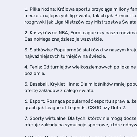
Piłka Nożna: Królowa sportu przyciąga miliony f
mecze z najlepszych lig świata, takich jak Premier L
rozgrywki jak Liga Mistrzów czy Mistrzostwa Świata
Koszykówka: NBA, EuroLeague czy nasza rodzima li
CasinoMega znajdziesz je wszystkie.
Siatkówka: Popularność siatkówki w naszym kraju
najważniejszych turniejów na świecie.
Tenis: Od turniejów wielkoszlemowych po lokaln
poziomie.
Baseball, Krykiet i inne: Dla miłośników mniej p
ofertę zakładów z całego świata.
Esport: Rosnąca popularność esportu sprawia, że 
grach jak League of Legends, CS:GO czy Dota 2.
Sporty wirtualne: Dla tych, którzy nie mogą doc
oferuje zakłady na symulacje sportowe, które odbyw