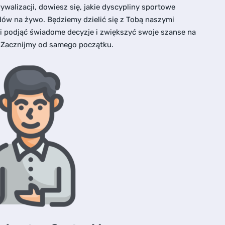
walizacji, dowiesz się, jakie dyscypliny sportowe
dów na żywo. Będziemy dzielić się z Tobą naszymi
i podjąć świadome decyzje i zwiększyć swoje szanse na
? Zacznijmy od samego początku.